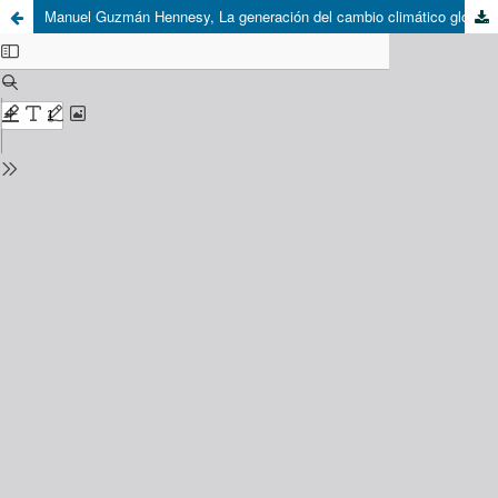
Manuel Guzmán Hennesy, La generación del cambio climático global, Editorial Universidad Bolivariana, Santiago, 2009, 306 p.