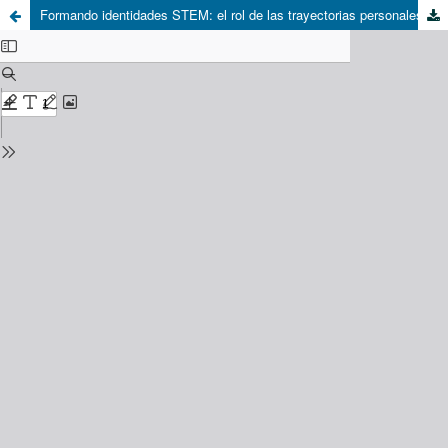
Formando identidades STEM: el rol de las trayectorias personales y universitarias en estudiantes talentosas