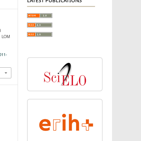
LATEST PUBLICATIONS
d
o, LOM
011-