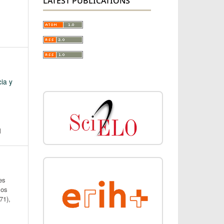
LATEST PUBLICATIONS
ia y
N
es
los
(71),