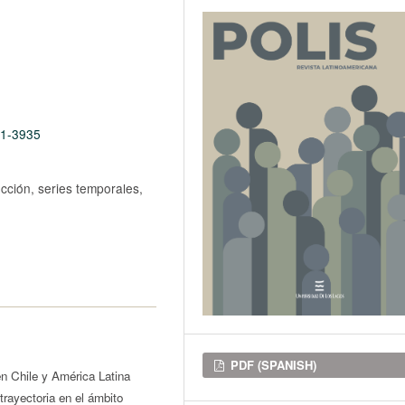
71-3935
ección, series temporales,
Downloads
PDF (SPANISH)
n Chile y América Latina
trayectoria en el ámbito