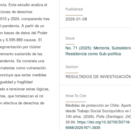
ncia. Este estudio analiza el
Published
aciones de derechos
 2015 y 2024, comparando tres
2026-01-08
t-pandemia. A partir de un
ron bases de datos del Poder
Issue
a y 6.595.889 causas. El
segmentación por clúster
No. 71 (2025): Memoria, Subsistenc
Resistencia como Sub-política
cremento sostenido de las
 pandemia. Se constata una
Section
en materias como vulneración
 concluye que estas medidas
RESULTADOS DE INVESTIGACIÓ
gualdad y fragilidad
ado a tensionar estas lógicas,
as, que fortalezcan el rol
How To Cite
ión efectiva de derechos de
Medidas de protección en Chile: Aport
desde Trabajo Social Sociojurídico en 
100 años. (2026).
Polis (Santiago)
,
24
35-69.
https://doi.org/10.32735/S0718-
6568/2025-N71-3935