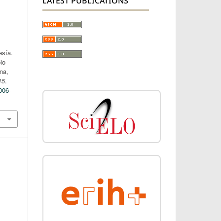
LATEST PUBLICATIONS
esía.
io
ana,
15
.
006-