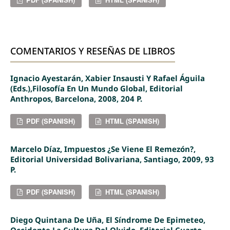
COMENTARIOS Y RESEÑAS DE LIBROS
Ignacio Ayestarán, Xabier Insausti Y Rafael Águila
(eds.),Filosofía En Un Mundo Global, Editorial
Anthropos, Barcelona, 2008, 204 P.
PDF (SPANISH)
HTML (SPANISH)
Marcelo Díaz, Impuestos ¿Se Viene El Remezón?,
Editorial Universidad Bolivariana, Santiago, 2009, 93
P.
PDF (SPANISH)
HTML (SPANISH)
Diego Quintana De Uña, El Síndrome De Epimeteo,
Occidente La Cultura Del Olvido, Editorial Cuarto