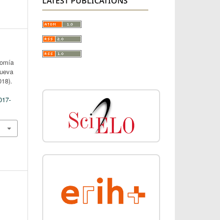
LATEST PUBLICATIONS
nomía
Nueva
018).
017-