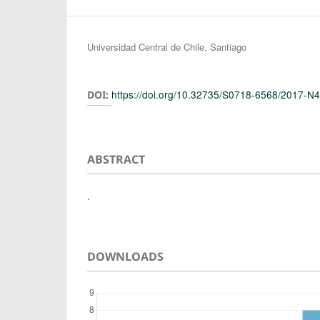
Authors
Universidad Central de Chile, Santiago
https://doi.org/10.32735/S0718-6568/2017-N
DOI:
ABSTRACT
.
DOWNLOADS