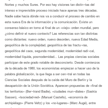
Nortes y muchos Sures. Por eso hay visiones tan distin¬tas del
intenso e imprevisible proceso iniciado hace apenas tres décadas.
Nadie sabe hacia dónde nos va a conducir el proceso de cambio en
esta nueva Era de la información y la comunicación. Existe un
consenso básico en torno al final de un «viejo» orden mundial, pero
¿cómo definir el nuevo contexto? Las referencias son tan distintas
como distantes: nuevo orden, nuevo desorden, nueva Edad Media,
geopolítica de la complejidad, geopolítica de las fractu¬ras,
geopolítica del caos, segunda modernidad, modernidad radi¬cal,
modernidad líquida, posmodernidad... Las propias ciencias sociales
participan de este grado notable de desconcierto. Desde comienzos
de la década de 1980, los economistas empiezan a hacer uso de la
palabra globalización, la que llega a ser cen¬tral en todas las
Ciencias Sociales después de la caída del Muro de Berlín y la
desaparición de la Unión Soviética. Aparecen propuestas de «final de
los territorios» (Ber¬trand Badie), «ciudades mun¬diales» (Saskia
Sassen), «lsociedad-red» (Manuel Castells), «economía de
archipiélago» (Pierre Veltz) y los «no-lugares» (Marc Augé), entre