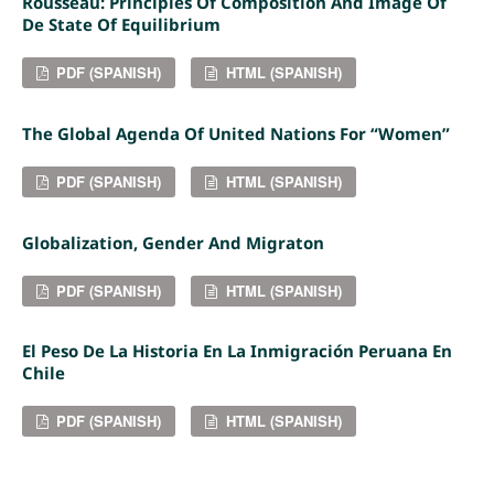
Rousseau: Principles Of Composition And Image Of
De State Of Equilibrium
PDF (SPANISH)
HTML (SPANISH)
The Global Agenda Of United Nations For “Women”
PDF (SPANISH)
HTML (SPANISH)
Globalization, Gender And Migraton
PDF (SPANISH)
HTML (SPANISH)
El Peso De La Historia En La Inmigración Peruana En
Chile
PDF (SPANISH)
HTML (SPANISH)