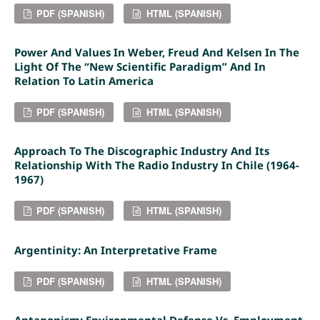
PDF (SPANISH)
HTML (SPANISH)
Power And Values In Weber, Freud And Kelsen In The
Light Of The “new Scientific Paradigm” And In
Relation To Latin America
PDF (SPANISH)
HTML (SPANISH)
Approach To The Discographic Industry And Its
Relationship With The Radio Industry In Chile (1964-
1967)
PDF (SPANISH)
HTML (SPANISH)
Argentinity: An Interpretative Frame
PDF (SPANISH)
HTML (SPANISH)
Antagonism: Environmental Defense Vs. Employment